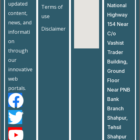
updated
National
Terms of
content,
Highway
use
news, and
154 Near
Disclaimer
informati
C/o
on
Vashist
through
Trader
our
Building,
innovative
Ground
web
Floor
portals.
Near PNB
Bank
Branch
Shahpur,
Tehsil
Shahpur