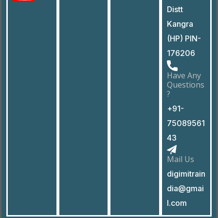
Distt
Kangra
(HP) PIN-
176206
Have Any
Questions
?
+91-
75089561
43
Mail Us
digimitrain
dia@gmai
l.com