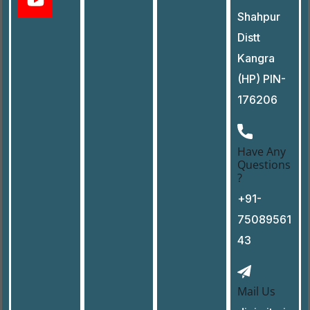
Shahpur
Distt
Kangra
(HP) PIN-
176206
Have Any
Questions
?
+91-
75089561
43
Mail Us