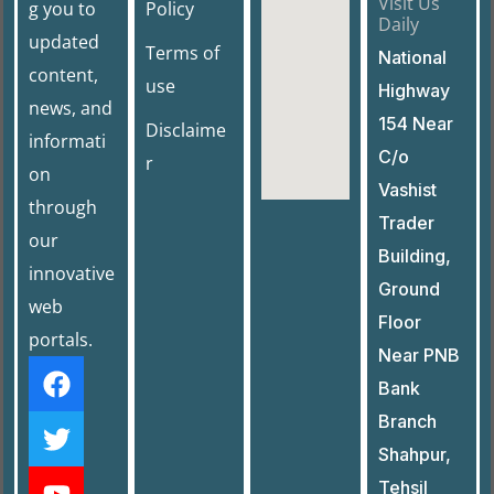
Visit Us
g you to
Policy
Daily
updated
Terms of
National
content,
use
Highway
news, and
154 Near
Disclaime
informati
C/o
r
on
Vashist
through
Trader
our
Building,
innovative
Ground
web
Floor
portals.
Near PNB
Bank
Branch
Shahpur,
Tehsil